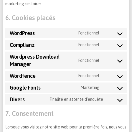
marketing similaires.
6. Cookies placés
WordPress
Fonctionnel
Consent
to
Complianz
Fonctionnel
Consent
service
to
Wordpress Download
wordpress
Fonctionnel
service
Manager
Consent
complianz
to
Wordfence
Fonctionnel
service
Consent
wordpress-
to
Google Fonts
Marketing
download-
Consent
service
manager
to
Divers
wordfence
Finalité en attente d’enquête
Consent
service
to
google-
7. Consentement
service
fonts
divers
Lorsque vous visitez notre site web pour la première fois, nous vous